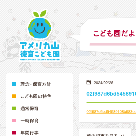
2024/02/28
02f987d6bd545891
02f987d6bd54589108b983e