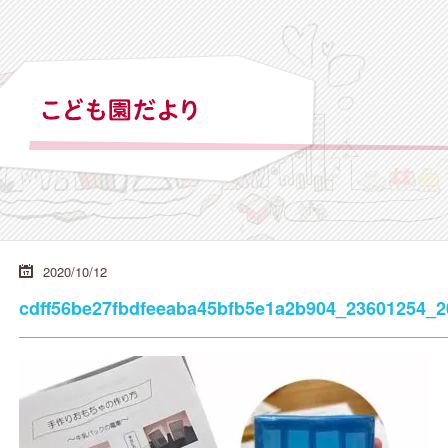
2020/10/12
cdff56be27fbdfeeaba45bfb5e1a2b904_23601254_2