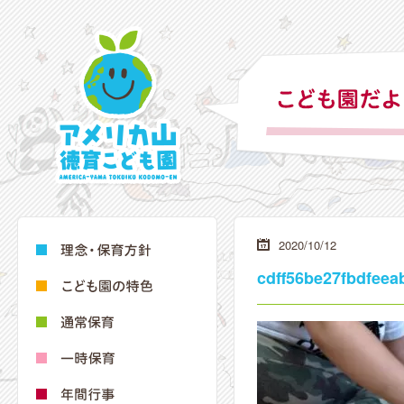
2020/10/12
cdff56be27fbdfee