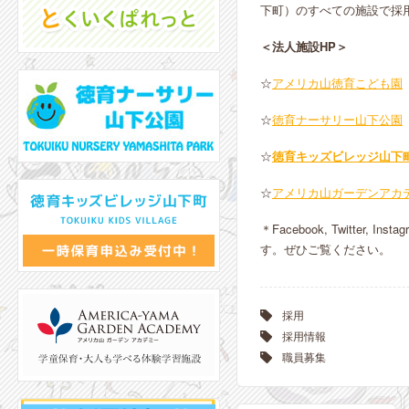
下町）のすべての施設で採
＜法人施設HP＞
☆
アメリカ山徳育こども園
☆
徳育ナーサリー山下公園
☆
徳育キッズビレッジ山下
☆
アメリカ山ガーデンアカ
＊Facebook, Twitter
す。ぜひご覧ください。
採用
採用情報
職員募集