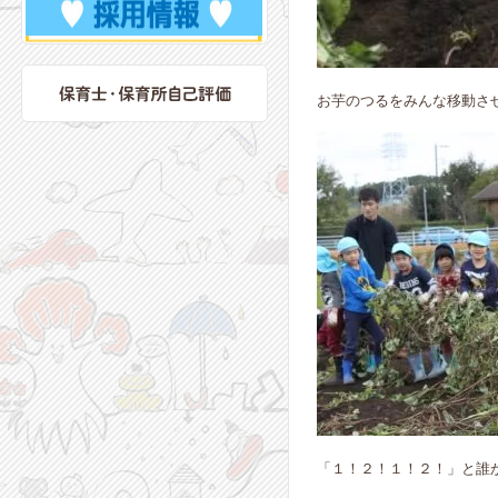
お芋のつるをみんな移動さ
「１！２！１！２！」と誰